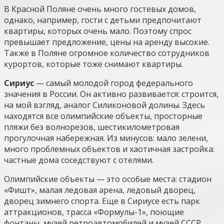
В Красной Поляне очень много гостевых домов,
однако, например, гости с детьми предпочитают
квартиры, которых очень мало. Поэтому спрос
превышает предложение, цены на аренду высокие.
Также в Поляне огромное количество сотрудников
курортов, которые тоже снимают квартиры.
Сириус
— самый молодой город федерального
значения в России. Он активно развивается: строится,
на мой взгляд, аналог Силиконовой долины. Здесь
находятся все олимпийские объекты, просторные
пляжи без волнорезов, шестикилометровая
прогулочная набережная. Из минусов: мало зелени,
много проблемных объектов и хаотичная застройка:
частные дома соседствуют с отелями.
Олимпийские объекты — это особые места: стадион
«Фишт», малая ледовая арена, ледовый дворец,
дворец зимнего спорта. Еще в Сириусе есть парк
аттракционов, трасса «Формулы-1», поющие
фонтаны, музей ретроавтомобилей и музей СССР.