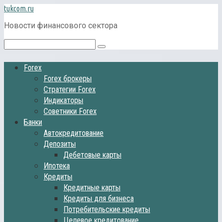
Перейти
tukcom.ru
к
Новости финансового сектора
контенту
Поиск:
Forex
Forex брокеры
Стратегии Forex
Индикаторы
Советники Forex
Банки
Автокредитование
Депозиты
Дебетовые карты
Ипотека
Кредиты
Кредитные карты
Кредиты для бизнеса
Потребительские кредиты
Целевое кредитование