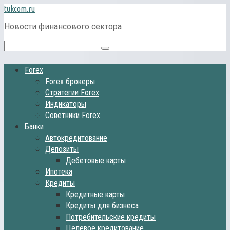
Перейти
tukcom.ru
к
Новости финансового сектора
контенту
Поиск:
Forex
Forex брокеры
Стратегии Forex
Индикаторы
Советники Forex
Банки
Автокредитование
Депозиты
Дебетовые карты
Ипотека
Кредиты
Кредитные карты
Кредиты для бизнеса
Потребительские кредиты
Целевое кредитование