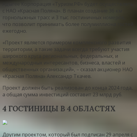
Адыгее Корпорация «Туризм.РФ» будет осуществлять
с НАО «Красная Поляна». В планах создание 36 км
горнолыжных трасс и 3 тыс. гостиничных номеров,
что позволит принимать более полумиллиона гостей
ежегодно.
«Проект является примером комплексного развития
территории, а такие задачи всегда требуют участия
широкого круга региональных, федеральных, и
международных интересантов, бизнеса, властей и
общественных организаций», – сказал акционер НАО
«Красная Поляна» Александр Ткачев.
Проект должен быть реализован до конца 2024 года,
а общая сумма инвестиций составит 23 млрд руб.
4 ГОСТИНИЦЫ В 4 ОБЛАСТЯХ
Другим проектом, который был подписан 29 апреля с