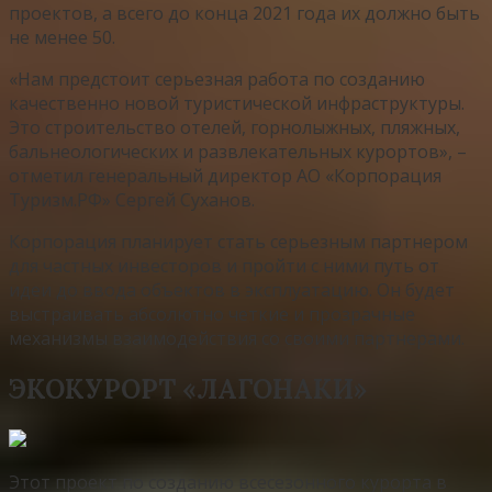
проектов, а всего до конца 2021 года их должно быть
не менее 50.
«Нам предстоит серьезная работа по созданию
качественно новой туристической инфраструктуры.
Это строительство отелей, горнолыжных, пляжных,
бальнеологических и развлекательных курортов», –
отметил генеральный директор АО «Корпорация
Туризм.РФ» Сергей Суханов.
Корпорация планирует стать серьезным партнером
для частных инвесторов и пройти с ними путь от
идеи до ввода объектов в эксплуатацию. Он будет
выстраивать абсолютно четкие и прозрачные
механизмы взаимодействия со своими партнерами.
ЭКОКУРОРТ «ЛАГОНАКИ»
Этот проект по созданию всесезонного курорта в