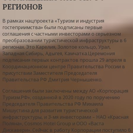
РЕГИОНОВ
В рамках нацпроекта «Туризм и индустрия
гостеприимства» были подписаны первые
соглашения с частными инвесторами о серьезном
преобразовании туристической инфраструктуры в 6
регионах. Это Карелия, Золотое кольцо, Урал,
Западная Сибирь, Адыгея, Камчатка.Церемония
подписания первых контрактов прошла 29 апреля в
Координационном центре Правительства России в
присутствии Заместителя Председателя
Правительства РФ Дмитрия Чернышенко.
Соглашения были заключены между АО «Корпорация
Туризм.РФ», созданной в 2020 году по поручению
Председателя Правительства РФ Михаила
Мишустина для развития туристической
инфраструктуры, и 3-мя инвесторами – НАО «Красная
Поляна», Cosmos Hotel Group и ООО «Васта
Дискавери». Сейчас в работу Корпорации поступило 6