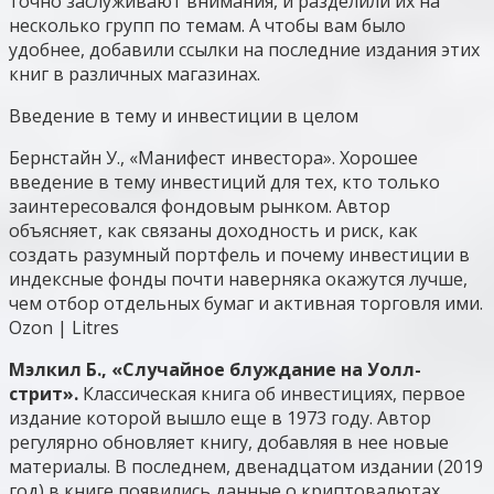
точно заслуживают внимания, и разделили их на
несколько групп по темам. А чтобы вам было
удобнее, добавили ссылки на последние издания этих
книг в различных магазинах.
Введение в тему и инвестиции в целом
Бернстайн У., «Манифест инвестора». Хорошее
введение в тему инвестиций для тех, кто только
заинтересовался фондовым рынком. Автор
объясняет, как связаны доходность и риск, как
создать разумный портфель и почему инвестиции в
индексные фонды почти наверняка окажутся лучше,
чем отбор отдельных бумаг и активная торговля ими.
Ozon | Litres
Мэлкил Б., «Случайное блуждание на Уолл-
стрит».
Классическая книга об инвестициях, первое
издание которой вышло еще в 1973 году. Автор
регулярно обновляет книгу, добавляя в нее новые
материалы. В последнем, двенадцатом издании (2019
год) в книге появились данные о криптовалютах,