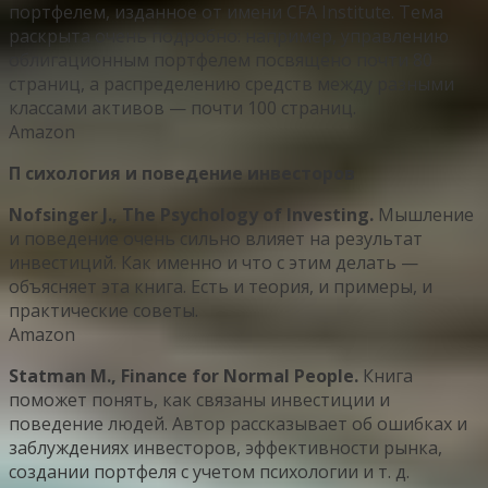
портфелем, изданное от имени CFA Institute. Тема
раскрыта очень подробно: например, управлению
облигационным портфелем посвящено почти 80
страниц, а распределению средств между разными
классами активов — почти 100 страниц.
Amazon
П сихология и поведение инвесторов
Nofsinger J., The Psychology of Investing.
Мышление
и поведение очень сильно влияет на результат
инвестиций. Как именно и что с этим делать —
объясняет эта книга. Есть и теория, и примеры, и
практические советы.
Amazon
Statman M., Finance for Normal People.
Книга
поможет понять, как связаны инвестиции и
поведение людей. Автор рассказывает об ошибках и
заблуждениях инвесторов, эффективности рынка,
создании портфеля с учетом психологии и т. д.