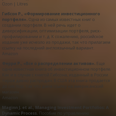
Ozon | Litres
Гибсон Р., «Формирование инвестиционного
портфеля».
Одна из самых известных книг о
создании портфеля. В ней речь идет о
диверсификации, оптимизации портфеля, риск-
профилировании и т. д. К сожалению, российское
издание уже исчезло из продажи, так что прилагаем
ссылку на последний англоязычный вариант.
Amazon
Ферри Р., «Все о распределении активов».
Еще
одна известная книга об инвестиционном портфеле.
Как и в случае с книгой Гибсона, изданный в России
тираж давно распродан. В США эта книга продается
до сих пор, так что даем ссылку на американский
магазин.
Amazon
Maginn J. et al., Managing Investment Portfolios: A
Dynamic Process.
Пособие по управлению