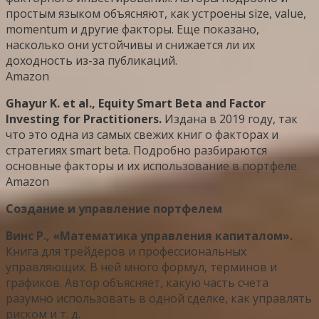
простым языком объясняют, как устроены size, value,
momentum и другие факторы. Еще показано,
насколько они устойчивы и снижается ли их
доходность из-за публикаций.
Amazon
Ghayur K. et al., Equity Smart Beta and Factor
Investing for Practitioners.
Издана в 2019 году, так
что это одна из самых свежих книг о факторах и
стратегиях smart beta. Подробно разбираются
основные факторы и их использование в портфеле.
Amazon
Создание и управление портфелем
Винс Р., «Математика управления капиталом».
Книга для трейдеров и профессиональных
управляющих. В ней много формул, терминов и
графиков. Автор объясняет, какую часть счета
разумно использовать в одной сделке, как управлять
риском и т. д.