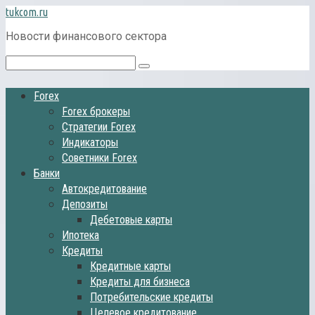
Перейти
tukcom.ru
к
Новости финансового сектора
контенту
Поиск:
Forex
Forex брокеры
Стратегии Forex
Индикаторы
Советники Forex
Банки
Автокредитование
Депозиты
Дебетовые карты
Ипотека
Кредиты
Кредитные карты
Кредиты для бизнеса
Потребительские кредиты
Целевое кредитование