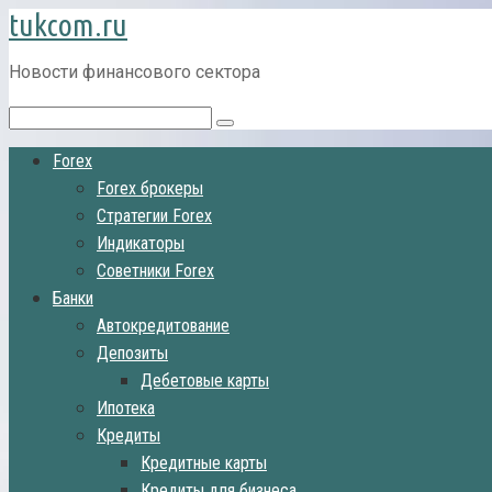
tukcom.ru
Перейти
к
контенту
Новости финансового сектора
Поиск:
Forex
Forex брокеры
Стратегии Forex
Индикаторы
Советники Forex
Банки
Автокредитование
Депозиты
Дебетовые карты
Ипотека
Кредиты
Кредитные карты
Кредиты для бизнеса