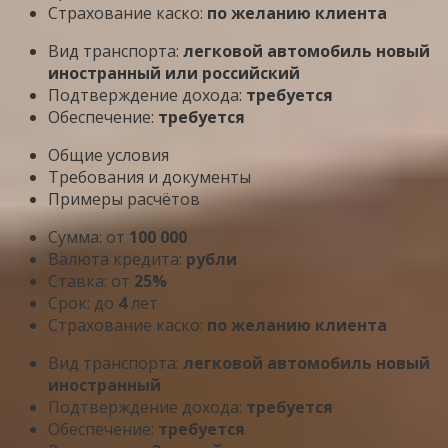
Страхование каско:
по желанию клиента
Вид транспорта:
легковой автомобиль новый
иностранный или российский
Подтверждение дохода:
требуется
Обеспечение:
требуется
Общие условия
Требования и документы
Примеры расчётов
Сумма: от
100 000
Валюта кредита:
рубли
Ставка: от
25%
Срок: до
4
лет
Страхование каско:
по желанию клиента
Вид транспорта:
легковой автомобиль новый
иностранный
Подтверждение дохода:
требуется
Обеспечение:
требуется