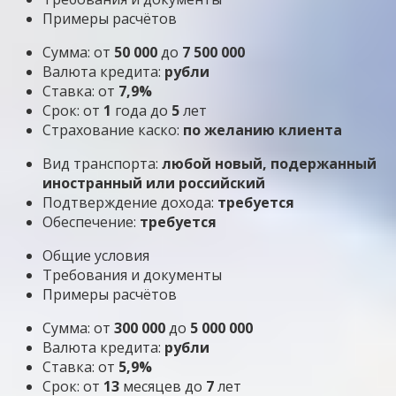
Примеры расчётов
Сумма: от
50 000
до
7 500 000
Валюта кредита:
рубли
Ставка: от
7,9%
Срок: от
1
года до
5
лет
Страхование каско:
по желанию клиента
Вид транспорта:
любой новый, подержанный
иностранный или российский
Подтверждение дохода:
требуется
Обеспечение:
требуется
Общие условия
Требования и документы
Примеры расчётов
Сумма: от
300 000
до
5 000 000
Валюта кредита:
рубли
Ставка: от
5,9%
Срок: от
13
месяцев до
7
лет