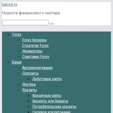
Перейти
tukcom.ru
к
Новости финансового сектора
контенту
Поиск:
Forex
Forex брокеры
Стратегии Forex
Индикаторы
Советники Forex
Банки
Автокредитование
Депозиты
Дебетовые карты
Ипотека
Кредиты
Кредитные карты
Кредиты для бизнеса
Потребительские кредиты
Целевое кредитование