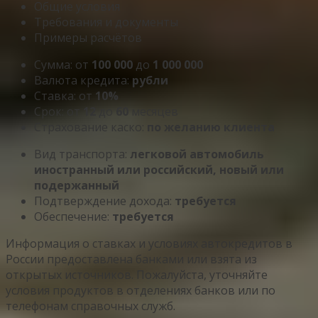
Общие условия
Требования и документы
Примеры расчётов
Сумма: от
100 000
до
1 000 000
Валюта кредита:
рубли
Ставка: от
10%
Срок: от
12
до
60
месяцев
Страхование каско:
по желанию клиента
Вид транспорта:
легковой автомобиль
иностранный или российский, новый или
подержанный
Подтверждение дохода:
требуется
Обеспечение:
требуется
Информация о ставках и условиях автокредитов в
России предоставлена банками или взята из
открытых источников. Пожалуйста, уточняйте
условия продуктов в отделениях банков или по
телефонам справочных служб.