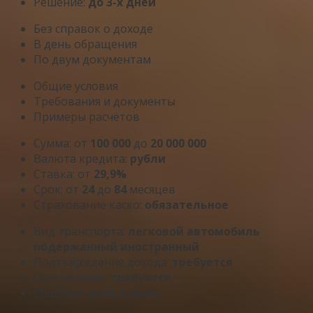
Решение:
до 3-х дней
Без справок о доходе
В день обращения
По двум документам
Общие условия
Требования и документы
Примеры расчётов
Сумма: от
100 000
до
20 000 000
Валюта кредита:
рубли
Ставка: от
29,9%
Срок: от
24
до
84
месяцев
Страхование каско:
обязательное
Вид транспорта:
легковой автомобиль
подержанный иностранный
Подтверждение дохода:
требуется
Обеспечение:
требуется
Решение:
день в день