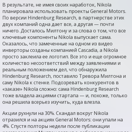
В результате, не имея своих наработок, Nikola
планировала использовать проекты General Motors.
По версии Hindenburg Research, в партнерстве этих
двух компаний одна дает все, а другая — почти
ничего. Досталось Милтону и за слова о том, что все
ключевые компоненты Nikola выпускает сама.
Оказалось, что замеченные на одном из видео
инверторы созданы компанией Cascadia, а Nikola
просто заклеила ее логотип. Все это и еще огромное
количество несоответствий между заявлениями и
реальным положением дел, что обнаружила
Hindenburg Research, поставило Тревора Милтона и
саму Nikola к стенке. Подозревать конкурентов в
«заказе» Nikola сложно: сама Hindenburg Research
тоже владела акциями стартапа — и, похоже, только
она решила всерьез изучить, куда влезла.
Акции рухнули на 30%. Скандал вокруг Nikola
отразился и на акциях General Motors: они упали на
4%. Спустя полторы недели после публикации