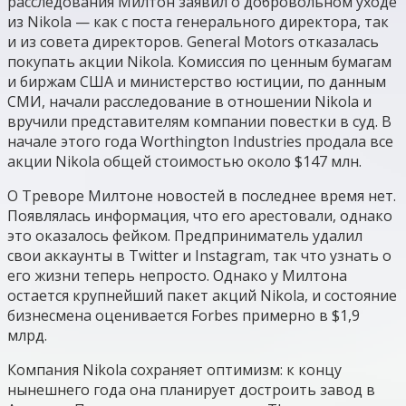
расследования Милтон заявил о добровольном уходе
из Nikola — как с поста генерального директора, так
и из совета директоров. General Motors отказалась
покупать акции Nikola. Комиссия по ценным бумагам
и биржам США и министерство юстиции, по данным
СМИ, начали расследование в отношении Nikola и
вручили представителям компании повестки в суд. В
начале этого года Worthington Industries продала все
акции Nikola общей стоимостью около $147 млн.
О Треворе Милтоне новостей в последнее время нет.
Появлялась информация, что его арестовали, однако
это оказалось фейком. Предприниматель удалил
свои аккаунты в Twitter и Instagram, так что узнать о
его жизни теперь непросто. Однако у Милтона
остается крупнейший пакет акций Nikola, и состояние
бизнесмена оценивается Forbes примерно в $1,9
млрд.
Компания Nikola сохраняет оптимизм: к концу
нынешнего года она планирует достроить завод в