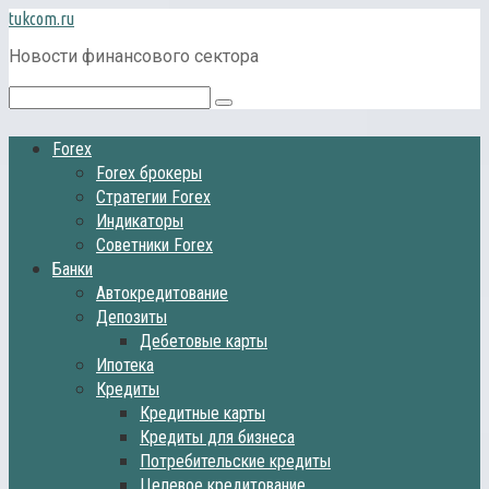
Перейти
tukcom.ru
к
Новости финансового сектора
контенту
Поиск:
Forex
Forex брокеры
Стратегии Forex
Индикаторы
Советники Forex
Банки
Автокредитование
Депозиты
Дебетовые карты
Ипотека
Кредиты
Кредитные карты
Кредиты для бизнеса
Потребительские кредиты
Целевое кредитование