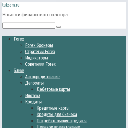
Перейти
tukcom.ru
к
Новости финансового сектора
контенту
Поиск:
Forex
Forex брокеры
Стратегии Forex
Индикаторы
Советники Forex
Банки
Автокредитование
Депозиты
Дебетовые карты
Ипотека
Кредиты
Кредитные карты
Кредиты для бизнеса
Потребительские кредиты
Целевое кредитование