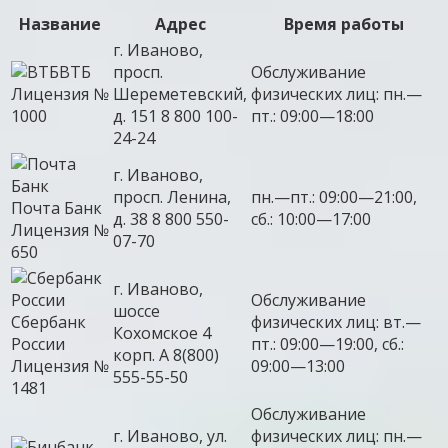
Название
Адрес
Время работы
г. Иваново,
ВТБ
просп.
Обслуживание
Лицензия №
Шереметевский,
физических лиц: пн.—
1000
д. 151 8 800 100-
пт.: 09:00—18:00
24-24
г. Иваново,
просп. Ленина,
пн.—пт.: 09:00—21:00,
Почта Банк
д. 38 8 800 550-
сб.: 10:00—17:00
Лицензия №
07-70
650
г. Иваново,
Обслуживание
шоссе
Сбербанк
физических лиц: вт.—
Кохомское 4
России
пт.: 09:00—19:00, сб.:
корп. А 8(800)
Лицензия №
09:00—13:00
555-55-50
1481
Обслуживание
г. Иваново, ул.
физических лиц: пн.—