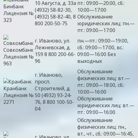
10 Августа, д. 33а
пт.: 09:00—20:00, сб.:
Бинбанк
(4932) 58-82-30,
10:00—17:00
Лицензия №
(4932) 58-82-40, 8
Обслуживание
323
800 200-50-75
юридических лиц: пн.—
пт.: 09:00—17:00
г. Иваново, ул.
пн.—пт.: 09:00—19:00,
Лежневская, д.
сб.: 09:00—17:00, вс.:
Совкомбанк
159 8 800 200-66-
09:00—16:00 Без
Лицензия №
96
выходных
963
Обслуживание
г. Иваново,
физических лиц: вт.—
просп.
пт.: 09:00—18:00, сб.:
Кранбанк
Строителей, д.
10:00—16:00
Лицензия №
50 (4932) 93-24-
Обслуживание
2271
76, 8 800 100-50-
юридических лиц: вт.—
04
пт.: 09:00—16:00
Обслуживание
физических лиц: пн.,
вт., чт., сб.: 09:00—16:45,
г. Иваново, ул.