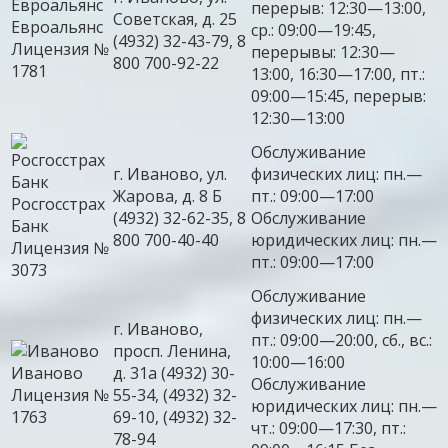
перерыв: 12:30—13:00,
Советская, д. 25
Евроальянс
ср.: 09:00—19:45,
(4932) 32-43-79, 8
Лицензия №
перерывы: 12:30—
800 700-92-22
1781
13:00, 16:30—17:00, пт.:
09:00—15:45, перерыв:
12:30—13:00
Обслуживание
г. Иваново, ул.
физических лиц: пн.—
Жарова, д. 8 Б
пт.: 09:00—17:00
Росгосстрах
(4932) 32-62-35, 8
Обслуживание
Банк
800 700-40-40
юридических лиц: пн.—
Лицензия №
пт.: 09:00—17:00
3073
Обслуживание
физических лиц: пн.—
г. Иваново,
пт.: 09:00—20:00, сб., вс.:
просп. Ленина,
10:00—16:00
Иваново
д. 31а (4932) 30-
Обслуживание
Лицензия №
55-34, (4932) 32-
юридических лиц: пн.—
1763
69-10, (4932) 32-
чт.: 09:00—17:30, пт.:
78-94