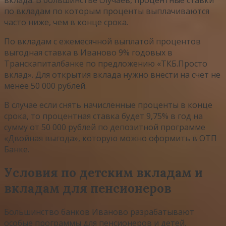
по вкладам по которым проценты выплачиваются
часто ниже, чем в конце срока.
По вкладам с ежемесячной выплатой процентов
выгодная ставка в Иваново 9% годовых в
Транскапиталбанке по предложению «ТКБ.Просто
вклад». Для открытия вклада нужно внести на счет не
менее 50 000 рублей.
В случае если снять начисленные проценты в конце
срока, то процентная ставка будет 9,75% в год на
сумму от 50 000 рублей по депозитной программе
«Двойная выгода», которую можно оформить в ОТП
Банке.
Условия по детским вкладам и
вкладам для пенсионеров
Большинство банков Иваново разрабатывают
особые программы для пенсионеров и детей,