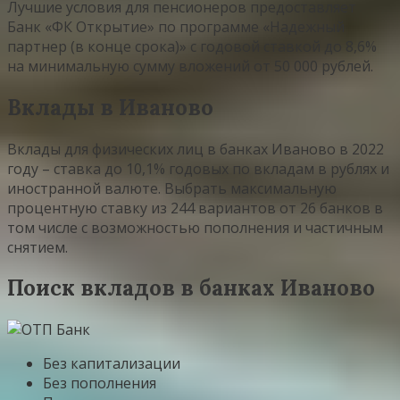
Лучшие условия для пенсионеров предоставляет
Банк «ФК Открытие» по программе «Надежный
партнер (в конце срока)» с годовой ставкой до 8,6%
на минимальную сумму вложений от 50 000 рублей.
Вклады в Иваново
Вклады для физических лиц в банках Иваново в 2022
году – ставка до 10,1% годовых по вкладам в рублях и
иностранной валюте. Выбрать максимальную
процентную ставку из 244 вариантов от 26 банков в
том числе с возможностью пополнения и частичным
снятием.
Поиск вкладов в банках Иваново
Без капитализации
Без пополнения