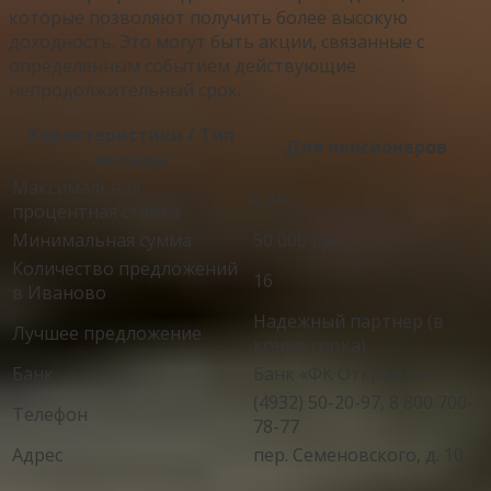
которые позволяют получить более высокую
доходность. Это могут быть акции, связанные с
определенным событием действующие
непродолжительный срок.
Характеристики / Тип
Для пенсионеров
вклада
Максимальная
8,6%
процентная ставка
Минимальная сумма
50 000 руб.
Количество предложений
16
в Иваново
Надежный партнер (в
Лучшее предложение
конце срока)
Банк
Банк «ФК Открытие»
(4932) 50-20-97, 8 800 700-
Телефон
78-77
Адрес
пер. Семеновского, д. 10