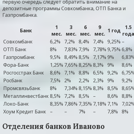
первую очередь следует обратить внимание на
депозитные программы Совкомбанка, ОТП Банка и
Газпромбанка.
1
3
6
9
1.5
Банк
1 год
мес.
мес.
мес.
мес.
год
Совкомбанк
6,2%
7,2%
8,4%
7,4%
9,25%
–
ОТП Банк
8%
7,83%
7,9%
7,78%
9,75%
6,8%
Газпромбанк
9,5%
8,49%
8,5%
7,17%
9%
6,83
Фора-Банк
1,25%
7,65%
8,25%
8,3%
9%
8,6%
Росгосстрах Банк
8,6%
7,1%
8,8%
6,5%
9,2%
6,75
Росбанк
7,5%
2%
2,2%
2,3%
9%
9,2%
Промсвязьбанк
8%
7,34%
8,15%
8,3%
8,5%
8,65
Металлинвестбанк
8,5%
7,2%
8,5%
–
8,6%
8,8%
Локо-Банк
8,35%
7,86%
7,35%
7,18%
7,1%
7,02
Хоум Кредит Банк
–
–
7%
–
7,8%
8%
Отделения банков Иваново