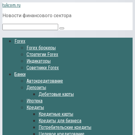
Перейти
tukcom.ru
к
Новости финансового сектора
контенту
Поиск:
Forex
Forex брокеры
Стратегии Forex
Индикаторы
Советники Forex
Банки
Автокредитование
Депозиты
Дебетовые карты
Ипотека
Кредиты
Кредитные карты
Кредиты для бизнеса
Потребительские кредиты
Целевое кредитование