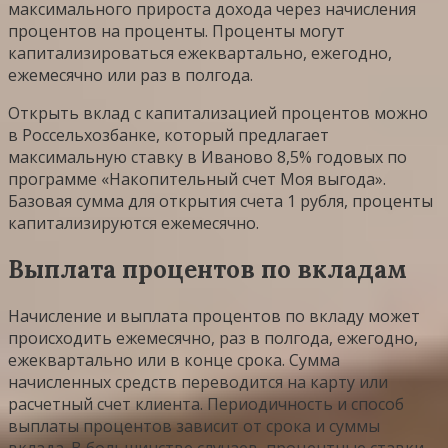
максимального прироста дохода через начисления
процентов на проценты. Проценты могут
капитализироваться ежеквартально, ежегодно,
ежемесячно или раз в полгода.
Открыть вклад с капитализацией процентов можно
в Россельхозбанке, который предлагает
максимальную ставку в Иваново 8,5% годовых по
программе «Накопительный счет Моя выгода».
Базовая сумма для открытия счета 1 рубля, проценты
капитализируются ежемесячно.
Выплата процентов по вкладам
Начисление и выплата процентов по вкладу может
происходить ежемесячно, раз в полгода, ежегодно,
ежеквартально или в конце срока. Сумма
начисленных средств переводится на карту или
расчетный счет клиента. Периодичность и способ
выплаты процентов зависит от срока и суммы
вклада. В большинстве случаев, процентные ставки