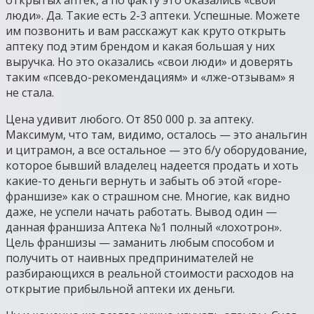
люди». Да. Такие есть 2-3 аптеки. Успешные. Можете
им позвонить и вам расскажут как круто открыть
аптеку под этим брендом и какая большая у них
выручка. Но это оказались «свои люди» и доверять
таким «псевдо-рекомендациям» и «лже-отзывам» я
не стала.
Цена удивит любого. От 850 000 р. за аптеку.
Максимум, что там, видимо, осталось — это анальгин
и цитрамон, а все остальное — это б/у оборудование,
которое бывший владелец надеется продать и хоть
какие-то деньги вернуть и забыть об этой «горе-
франшизе» как о страшном сне. Многие, как видно
даже, не успели начать работать. Вывод один —
данная франшиза Аптека №1 полный «лохотрон».
Цель франшизы — заманить любым способом и
получить от наивных предпринимателей не
разбирающихся в реальной стоимости расходов на
открытие прибыльной аптеки их деньги.