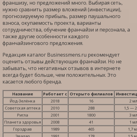
франшизу, но предложений много. Выбирая сеть,
нужно сравнить размер вложений (инвестиции),
прогнозируемую прибыль, размер паушального
взноса, окупаемость проекта, варианты
сотрудничества, обучение франчайзи и персонала, а
также другие особенности каждого
франчайзингового предложения.
Редакция каталог Businessmens.ru рекомендует
оценить отзывы действующих франчайзи. Но не
забывать, что негативных отзывов в интернете
всегда будет больше, чем положительных. Это
касается любого бренда.
Название
Работает с
Открыто филиалов
Инвестици
Йод-Зелёнка
2018
16
2 м
Советская аптека
2010
288
1,5 — 
Ригла
2001
1800
3 м
Планета здоровья
2008
41
1 м
Горздрав
1989
465
1,7 
Эвалар
1991
178
1,5 