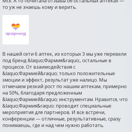
Мск. А то почитала отзывы об остальных аптеках —
то уж не знаешь кому и верить.
В нашей сети 6 аптек, из которых 3 мы уже перевели
под бренд &laquo;Фармия&raquo;, остальные в
процессе. От взаимодействия с
&laquo;Фармией&raquo; только положительные
эмоции и эффект, результат уже налицо. Мы
отмечаем резкий рост по нашим аптекам, примерно
на 50%, благодаря предложенным
&laquo;Фармией&raquo; инструментам. Нравится, что
&laquo;Фармия&raquo; проводит специальные
мероприятия для партнеров. И все встречи,
конференции — отличные, результативные, сразу
понимаешь, где и над чем нужно работать.