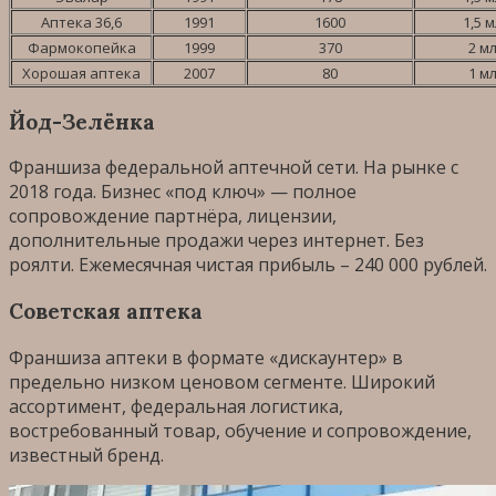
Аптека 36,6
1991
1600
1,5 
Фармокопейка
1999
370
2 м
Хорошая аптека
2007
80
1 м
Йод-Зелёнка
Франшиза федеральной аптечной сети. На рынке с
2018 года. Бизнес «под ключ» — полное
сопровождение партнёра, лицензии,
дополнительные продажи через интернет. Без
роялти. Ежемесячная чистая прибыль – 240 000 рублей.
Советская аптека
Франшиза аптеки в формате «дискаунтер» в
предельно низком ценовом сегменте. Широкий
ассортимент, федеральная логистика,
востребованный товар, обучение и сопровождение,
известный бренд.