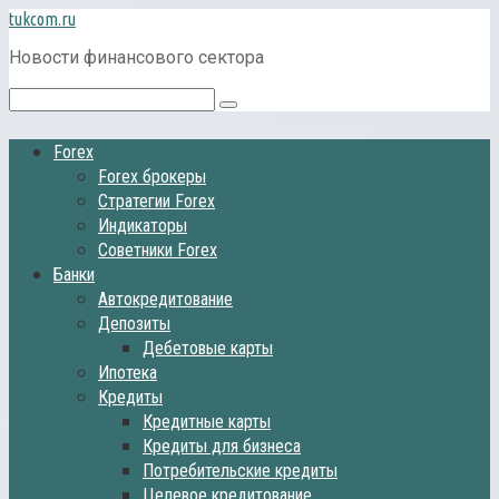
Перейти
tukcom.ru
к
Новости финансового сектора
контенту
Поиск:
Forex
Forex брокеры
Стратегии Forex
Индикаторы
Советники Forex
Банки
Автокредитование
Депозиты
Дебетовые карты
Ипотека
Кредиты
Кредитные карты
Кредиты для бизнеса
Потребительские кредиты
Целевое кредитование