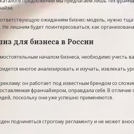
 каталоге предложений мы предлагаем лишь тех франча
айзи.
соответствующую ожиданиям бизнес-модель, нужно тща
. Не лишним будет поинтересоваться, как организована
из для бизнеса в России
мостоятельным началом бизнеса, необходимо учесть в
ридется многое анализировать и изучать, извлекать у
 рекламу: он работает под известным брендом со слож
ставляемая франчайзером, оправдала себя. В отличие от
идей, поскольку они уже успешно применяются.
ден подчиняться строгому регламенту и не может вно