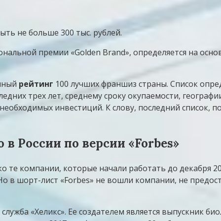
ть не больше 300 тыс. рублей.
ональной премии «Golden Brand», определяется на осно
енный
рейтинг
100 лучших франшиз страны. Список опред
едних трех лет, среднему сроку окупаемости, географии
необходимых инвестиций. К слову, последний список, п
в России по версии «Forbes»
 те компании, которые начали работать до декабря 2015
Но в шорт-лист «Forbes» не вошли компании, не предос
служба «Хеликс». Ее создателем является выпускник би