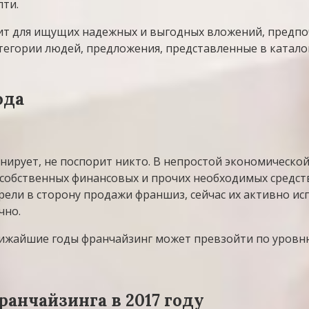
лти.
ит для ищущих надежных и выгодных вложений, предпо
тегории людей, предложения, представленные в каталог
ода
гнирует, не поспорит никто. В непростой экономическо
обственных финансовых и прочих необходимых средств 
ели в сторону продажи франшиз, сейчас их активно исп
чно.
лижайшие годы франчайзинг может превзойти по уровн
анчайзинга в 2017 году