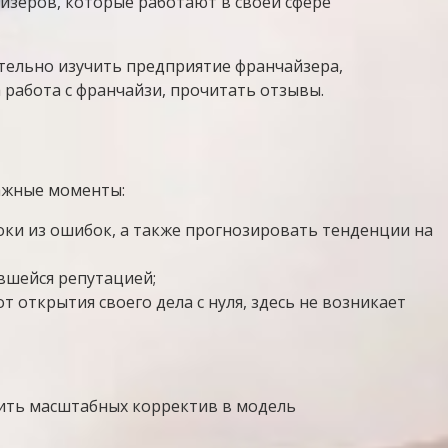
йзеров, которые работают в своей сфере
тельно изучить предприятие франчайзера,
 работа с франчайзи, прочитать отзывы.
ажные моменты:
роки из ошибок, а также прогнозировать тенденции на
ившейся репутацией;
 открытия своего дела с нуля, здесь не возникает
сить масштабных корректив в модель