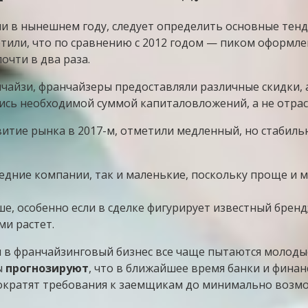
ии в нынешнем году, следует определить основные тен
етили, что по сравнению с 2012 годом — пиком оформ
почти в два раза.
айзи, франчайзеры предоставляли различные скидки, ак
сь необходимой суммой капиталовложений, а не отрас
итие рынка в 2017-м, отметили медленный, но стабиль
редние компании, так и маленькие, поскольку проще и
, особенно если в сделке фигурирует известный бренд
и растет.
и в франчайзинговый бизнес все чаще пытаются молодые
ы
прогнозируют
, что в ближайшее время банки и фин
ократят требования к заемщикам до минимально возмо