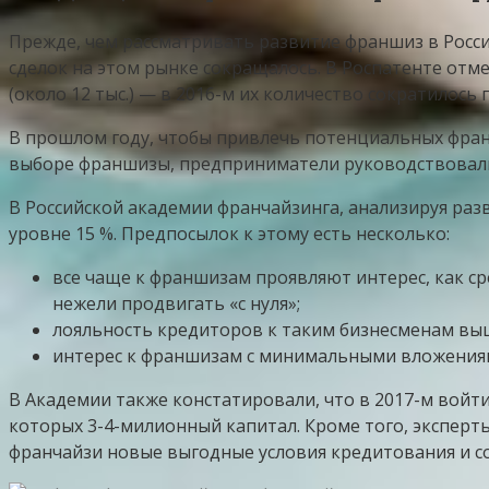
Прежде, чем рассматривать развитие франшиз в Росс
сделок на этом рынке сокращалось. В Роспатенте отм
(около 12 тыс.) — в 2016-м их количество сократилось 
В прошлом году, чтобы привлечь потенциальных франч
выборе франшизы, предприниматели руководствовали
В Российской академии франчайзинга, анализируя разв
уровне 15 %. Предпосылок к этому есть несколько:
все чаще к франшизам проявляют интерес, как с
нежели продвигать «с нуля»;
лояльность кредиторов к таким бизнесменам выше
интерес к франшизам с минимальными вложениям
В Академии также констатировали, что в 2017-м войт
которых 3-4-милионный капитал. Кроме того, эксперт
франчайзи новые выгодные условия кредитования и с