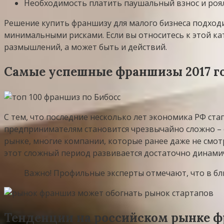
Необходимость платить паушальный взнос и роя
Решение купить франшизу для малого бизнеса подход
минимальными рисками. Если вы относитесь к этой ка
размышлений, а может быть и действий.
Самые успешные франшизы 2017 г
С тем, что последние несколько лет экономика РФ ста
предпринимателям становится чрезвычайно сложно – с
рынке, многие компании, которые ранее даже не смотр
этот сложный период развивается достаточно динами
Важно! Профильные эксперты отмечают, что в б
Тенденции на российском рынке фр