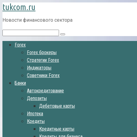
tukcom.ru
Перейти
к
контенту
Новости финансового сектора
Поиск:
Forex
Forex брокеры
Стратегии Forex
Индикаторы
Советники Forex
Банки
Автокредитование
Депозиты
Дебетовые карты
Ипотека
Кредиты
Кредитные карты
Кредиты для бизнеса