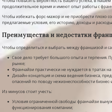
Чтобы повысить вероятность Вашего успеха, в нашем
продолжительное время и имеют опыт работы с франч
Чтобы избежать форс-мажор и не приобрести плохо 
предлагаемые условия, его историю, доходы и расходы
Преимущества и недостатки франш
Чтобы определиться и выбрать между франшизой и са
Свое дело требует большого опыта и терпения. П
рынке;
Франчайзи практически не нуждается в тратах на
Дизайн-концепция и схема ведения бизнеса, предо
опасений по поводу нежизнеспособности бизнес-
Из минусов стоит учесть:
Условия ограниченной свободы: франчайзи вынуж
функционирования компании;