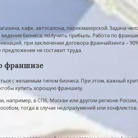
газина, кафе, автосалона, парикмахерской. Задача че
 ведения бизнеса, получить прибыль. Работа по франш
низаций, при заключении договора франчайзинга – 90
 предложение не составит труда.
по франшизе
ться с желаемым типом бизнеса. При этом, важный кри
, чтобы купить хорошую франшизу.
, например, в СПб, Москве или другом регионе России,
собом, тогда в случае недоразумений или конфликтов д