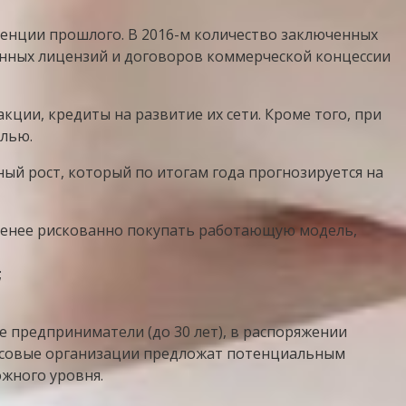
денции прошлого. В 2016-м количество заключенных
ленных лицензий и договоров коммерческой концессии
ции, кредиты на развитие их сети. Кроме того, при
лью.
ный рост, который по итогам года прогнозируется на
 менее рискованно покупать работающую модель,
;
 предприниматели (до 30 лет), в распоряжении
ансовые организации предложат потенциальным
жного уровня.