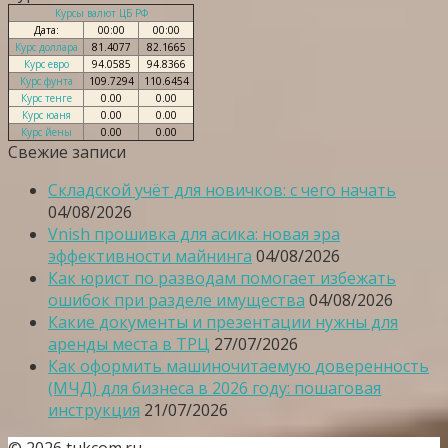
Курсы валют ЦБ РФ
Дата:
00:00
00:00
Курс доллара
81.4077
82.1665
Курс евро
94.0585
94.8366
Курс фунта
109.7294
110.6454
Курс тенге
0.00
0.00
Курс юаня
0.00
0.00
Курс йены
0.00
0.00
Свежие записи
Складской учёт для новичков: с чего начать
04/08/2026
Vnish прошивка для асика: новая эра
эффективности майнинга
04/08/2026
Как юрист по разводам помогает избежать
ошибок при разделе имущества
04/08/2026
Какие документы и презентации нужны для
аренды места в ТРЦ
27/07/2026
Как оформить машиночитаемую доверенность
(МЧД) для бизнеса в 2026 году: пошаговая
инструкция
21/07/2026
© 2026 tukcom.ru