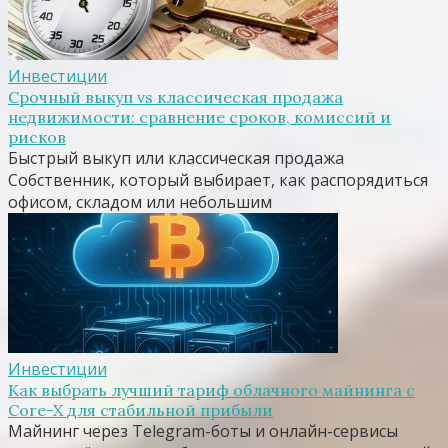
Инвестиции
Срочный выкуп vs классическая продажа
недвижимости: сравнение сроков, комиссий и
рисков
Быстрый выкуп или классическая продажа
Собственник, который выбирает, как распорядиться
офисом, складом или небольшим
Инвестиции
Как выбрать лучший тариф облачного майнинга с
Core-X для стабильной прибыли
Майнинг через Telegram-боты и онлайн-сервисы