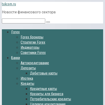
Перейти
tukcom.ru
к
Новости финансового сектора
контенту
Поиск:
Forex
Forex брокеры
Стратегии Forex
Индикаторы
Советники Forex
Банки
Автокредитование
Депозиты
Дебетовые карты
Ипотека
Кредиты
Кредитные карты
Кредиты для бизнеса
Потребительские кредиты
Целевое кредитование