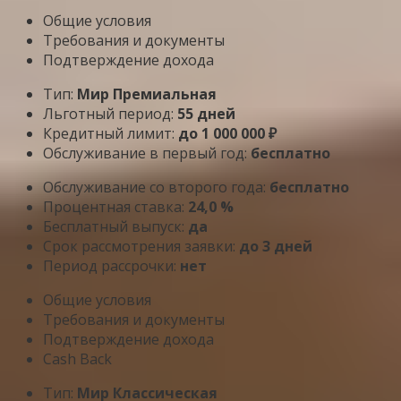
Общие условия
Требования и документы
Подтверждение дохода
Тип:
Мир Премиальная
Льготный период:
55 дней
Кредитный лимит:
до 1 000 000 ₽
Обслуживание в первый год:
бесплатно
Обслуживание со второго года:
бесплатно
Процентная ставка:
24,0 %
Бесплатный выпуск:
да
Срок рассмотрения заявки:
до 3 дней
Период рассрочки:
нет
Общие условия
Требования и документы
Подтверждение дохода
Cash Back
Тип:
Мир Классическая