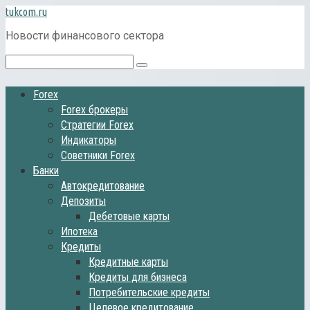
Перейти
tukcom.ru
к
Новости финансового сектора
контенту
Поиск:
Forex
Forex брокеры
Стратегии Forex
Индикаторы
Советники Forex
Банки
Автокредитование
Депозиты
Дебетовые карты
Ипотека
Кредиты
Кредитные карты
Кредиты для бизнеса
Потребительские кредиты
Целевое кредитование