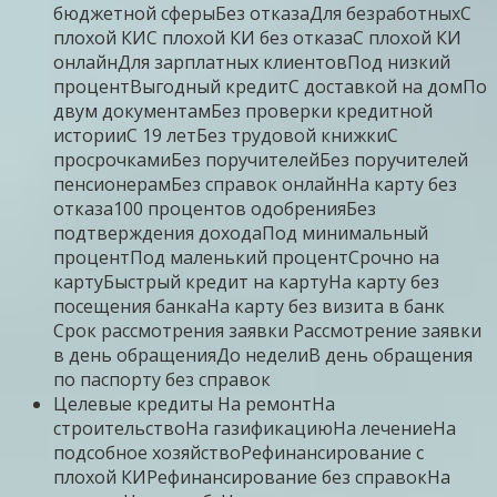
бюджетной сферыБез отказаДля безработныхС
плохой КИС плохой КИ без отказаС плохой КИ
онлайнДля зарплатных клиентовПод низкий
процентВыгодный кредитС доставкой на домПо
двум документамБез проверки кредитной
историиС 19 летБез трудовой книжкиС
просрочкамиБез поручителейБез поручителей
пенсионерамБез справок онлайнНа карту без
отказа100 процентов одобренияБез
подтверждения доходаПод минимальный
процентПод маленький процентСрочно на
картуБыстрый кредит на картуНа карту без
посещения банкаНа карту без визита в банк
Срок рассмотрения заявки Рассмотрение заявки
в день обращенияДо неделиВ день обращения
по паспорту без справок
Целевые кредиты На ремонтНа
строительствоНа газификациюНа лечениеНа
подсобное хозяйствоРефинансирование с
плохой КИРефинансирование без справокНа