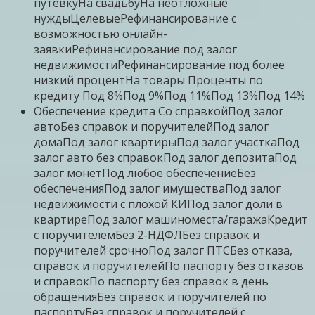
путевкуНа свадьбуНа неотложные
нуждыЦелевыеРефинансирование с
возможностью онлайн-
заявкиРефинансирование под залог
недвижимостиРефинансирование под более
низкий процентНа товары Проценты по
кредиту Под 8%Под 9%Под 11%Под 13%Под 14%
Обеспечение кредита Со справкойПод залог
автоБез справок и поручителейПод залог
домаПод залог квартирыПод залог участкаПод
залог авто без справокПод залог депозитаПод
залог монетПод любое обеспечениеБез
обеспеченияПод залог имуществаПод залог
недвижимости с плохой КИПод залог доли в
квартиреПод залог машиноместа/гаражаКредит
с поручителемБез 2-НДФЛБез справок и
поручителей срочноПод залог ПТСБез отказа,
справок и поручителейПо паспорту без отказов
и справокПо паспорту без справок в день
обращенияБез справок и поручителей по
паспортуБез справок и поручителей с