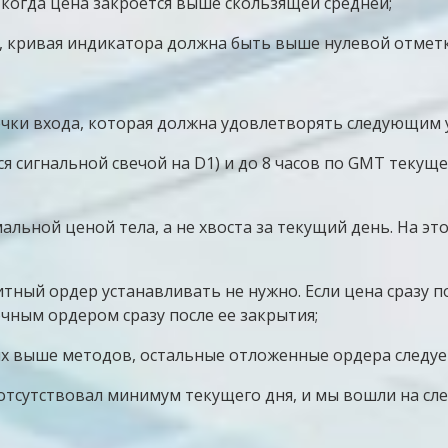
когда цена закроется выше скользящей средней;
, кривая индикатора должна быть выше нулевой отметк
очки входа, которая должна удовлетворять следующим 
ся сигнальной свечой на D1) и до 8 часов по GMT теку
мальной ценой тела, а не хвоста за текущий день. На 
митный ордер устанавливать не нужно. Если цена сразу п
чным ордером сразу после ее закрытия;
ных выше методов, остальные отложенные ордера следуе
отсутствовал минимум текущего дня, и мы вошли на сл