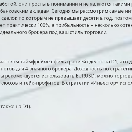
работой, они просты в понимании и не являются такими
банковским вкладам. Сегодня мы рассмотрим самые инт
о сделок по которым не превышает десяти в год, поэт
ет практически 100%, а прибыльность – несколько соте
идеального брокера под ваш стиль торговли.
 часовом таймфрейме с фильтрацией сделок на D1, что
нктов для 4-значного брокера. Доходность по стратеги
ры рекомендуется использовать EURUSD, можно торгова
-лоссов и тейк-профитов. В стратегии «Инвестор» исп
также на D1).