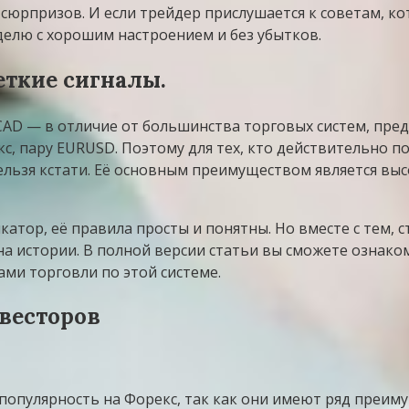
юрпризов. И если трейдер прислушается к советам, кот
елю с хорошим настроением и без убытков.
еткие сигналы.
D — в отличие от большинства торговых систем, предс
с, пару EURUSD. Поэтому для тех, кто действительно 
нельзя кстати. Её основным преимуществом является вы
катор, её правила просты и понятны. Но вместе с тем, с
а истории. В полной версии статьи вы сможете ознаком
ами торговли по этой системе.
весторов
опулярность на Форекс, так как они имеют ряд преимущ