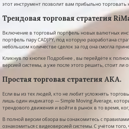
этот инструмент позволит вам прибыльно торговать 
Трендовая торговая стратегия RiMa
Включение в торговый портфель новых валютных инст
портфель пару CADJPY, под которую разработана стра
небольшом количестве сделок за год она смогла прине
Кликнув по кнопке Подробнее , вы перейдёте к полном
версией системы, а уже после этого решить, стоит ли 
Простая торговая стратегия АКА.
Если вы из тех людей, кто не любит усложнять торговы
лишь один индикатор — Simple Moving Average, кото
трендового движения и войти в рынок в то время, ко
В полной версии обзора вы ознакомитесь с правилами 
ознакомиться с видеоверсией системы. С учётом того