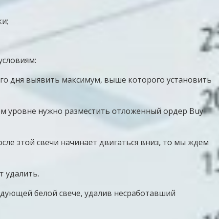
и;
условиям:
щего дня выявить максимум, выше которого установить
этом уровне нужно разместить отложенный ордер Buy
осле этой свечи начинает двигаться вниз, то мы ждем
т удалить.
едующей белой свече, удалив несработавший