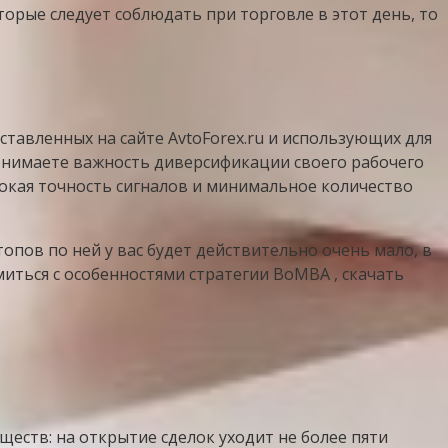
орые следует соблюдать при торговле в этот день, то
тавленных на сайте AvtoForex.ru и использующих для
понимаете важность диверсификации своего рабочего
сокая точность сигналов и минимальное количество
топов по ней у вас будет действительно очень мало, в
иться с особенностями стратегии BoMBA , скачать
еств: на открытие сделок уходит не более пяти