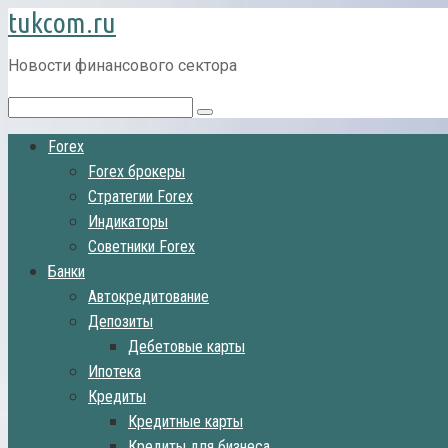
tukcom.ru
Перейти
к
контенту
Новости финансового сектора
Поиск:
Forex
Forex брокеры
Стратегии Forex
Индикаторы
Советники Forex
Банки
Автокредитование
Депозиты
Дебетовые карты
Ипотека
Кредиты
Кредитные карты
Кредиты для бизнеса