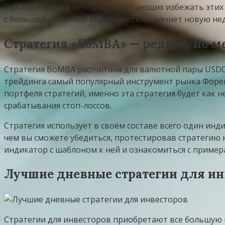
Однако есть ряд методов, помогающих избежать этих с
с большой степенью вероятности он начнёт новую нед
Стратегия «BoMBA» — редкие, но м
Стратегия BoMBA рассчитана для валютной пары USDCA
трейдинга самый популярный инструмент рынка Форек
портфеля стратегий, именно эта стратегия будет как 
срабатывания стоп-лоссов.
Стратегия использует в своём составе всего один инди
чем вы сможете убедиться, протестировав стратегию н
индикатор с шаблоном к ней и ознакомиться с пример
Лучшие дневные стратегии для ин
Стратегии для инвесторов приобретают все большую п