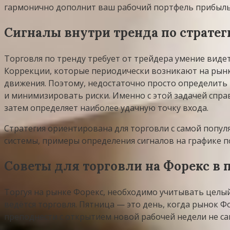
гармонично дополнит ваш рабочий портфель прибыль
Сигналы внутри тренда по стратег
Торговля по тренду требует от трейдера умение видет
Коррекции, которые периодически возникают на рынке
движения. Поэтому, недостаточно просто определить
и минимизировать риски. Именно с этой задачей справ
затем определяет наиболее удачную точку входа.
Стратегия ориентирована для торговли с самой попул
системы, примеры определения сигналов на графике п
Советы для торговли на Форекс в 
Торгуя на рынке Форекс, необходимо учитывать целый 
ведётся торговля. Пятница — это день, когда рынок Ф
преподнести с открытием новой рабочей недели не с