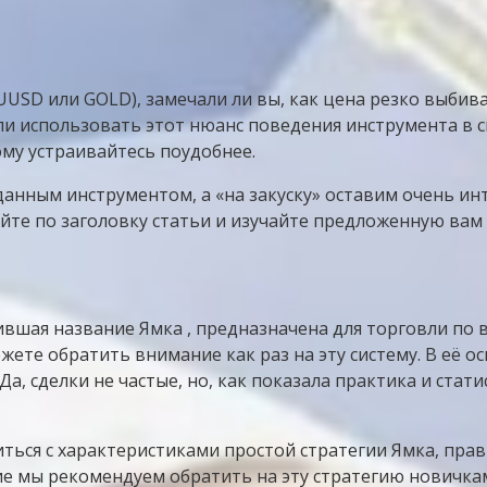
UUSD или GOLD), замечали ли вы, как цена резко выбива
ли использовать этот нюанс поведения инструмента в 
ому устраивайтесь поудобнее.
данным инструментом, а «на закуску» оставим очень ин
кайте по заголовку статьи и изучайте предложенную в
чившая название Ямка , предназначена для торговли по
жете обратить внимание как раз на эту систему. В её 
а, сделки не частые, но, как показала практика и стати
ться с характеристиками простой стратегии Ямка, пра
е мы рекомендуем обратить на эту стратегию новичкам