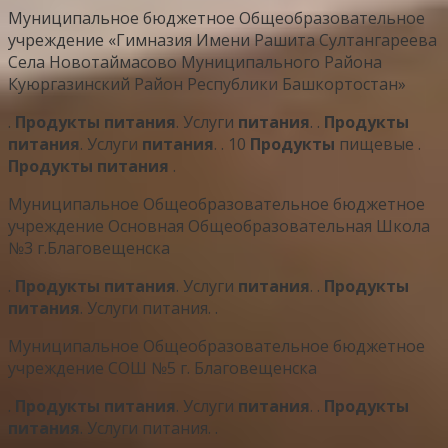
Муниципальное бюджетное Общеобразовательное
учреждение «Гимназия Имени Рашита Султангареева
Села Новотаймасово Муниципального Района
Куюргазинский Район Республики Башкортостан»
.
Продукты
питания
. Услуги
питания
. .
Продукты
питания
. Услуги
питания
. . 10
Продукты
пищевые .
Продукты
питания
.
Муниципальное Общеобразовательное бюджетное
учреждение Основная Общеобразовательная Школа
№3 г.Благовещенска
.
Продукты
питания
. Услуги
питания
. .
Продукты
питания
. Услуги питания. .
Муниципальное Общеобразовательное бюджетное
учреждение СОШ №5 г. Благовещенска
.
Продукты
питания
. Услуги
питания
. .
Продукты
питания
. Услуги питания. .