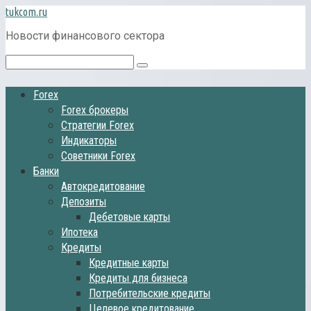
Перейти
tukcom.ru
к
Новости финансового сектора
контенту
Поиск:
Forex
Forex брокеры
Стратегии Forex
Индикаторы
Советники Forex
Банки
Автокредитование
Депозиты
Дебетовые карты
Ипотека
Кредиты
Кредитные карты
Кредиты для бизнеса
Потребительские кредиты
Целевое кредитование