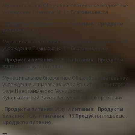
Муниципальное Общеобразовательное бюджетное
учреждение Гимназия № 1 г. Благовещенска
.
Продукты
питания
. Услуги
питания
. .
Продукты
питания
. Услуги питания. .
Муниципальное Общеобразовательное бюджетное
учреждение Гимназия № 1 г. Благовещенска
.
Продукты
питания
. Услуги
питания
. .
Продукты
питания
. Услуги питания. .
Муниципальное бюджетное Общеобразовательное
учреждение «Гимназия Имени Рашита Султангареева
Села Новотаймасово Муниципального Района
Куюргазинский Район Республики Башкортостан»
.
Продукты
питания
. Услуги
питания
. .
Продукты
питания
. Услуги
питания
. . 10
Продукты
пищевые .
Продукты
питания
.