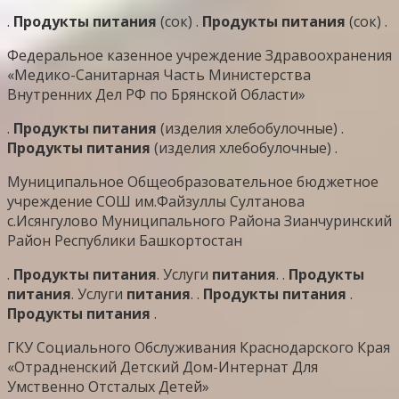
.
Продукты
питания
(сок) .
Продукты
питания
(сок) .
Федеральное казенное учреждение Здравоохранения
«Медико-Санитарная Часть Министерства
Внутренних Дел РФ по Брянской Области»
.
Продукты
питания
(изделия хлебобулочные) .
Продукты
питания
(изделия хлебобулочные) .
Муниципальное Общеобразовательное бюджетное
учреждение СОШ им.Файзуллы Султанова
с.Исянгулово Муниципального Района Зианчуринский
Район Республики Башкортостан
.
Продукты
питания
. Услуги
питания
. .
Продукты
питания
. Услуги
питания
. .
Продукты
питания
.
Продукты
питания
.
ГКУ Социального Обслуживания Краснодарского Края
«Отрадненский Детский Дом-Интернат Для
Умственно Отсталых Детей»