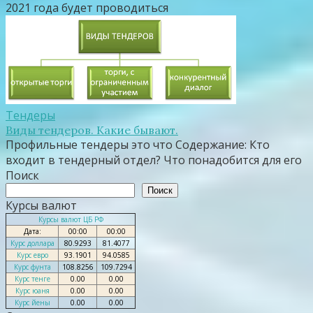
2021 года будет проводиться
Тендеры
Виды тендеров. Какие бывают.
Профильные тендеры это что Содержание: Кто
входит в тендерный отдел? Что понадобится для его
Поиск
Поиск
Курсы валют
Курсы валют ЦБ РФ
Дата:
00:00
00:00
Курс доллара
80.9293
81.4077
Курс евро
93.1901
94.0585
Курс фунта
108.8256
109.7294
Курс тенге
0.00
0.00
Курс юаня
0.00
0.00
Курс йены
0.00
0.00