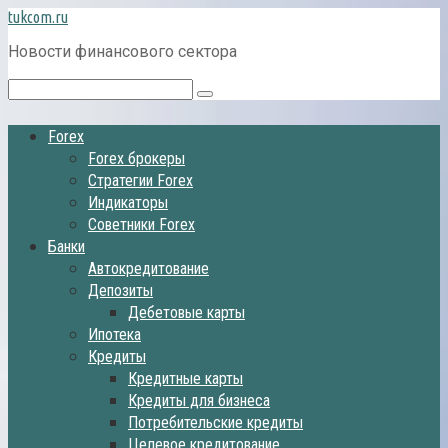
Перейти
tukcom.ru
к
Новости финансового сектора
контенту
Поиск:
Forex
Forex брокеры
Стратегии Forex
Индикаторы
Советники Forex
Банки
Автокредитование
Депозиты
Дебетовые карты
Ипотека
Кредиты
Кредитные карты
Кредиты для бизнеса
Потребительские кредиты
Целевое кредитование