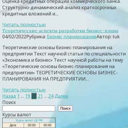
Оценка кредитных операций коммерческого банка.
Структурно-динамический анализ краткосрочных
кредитных вложений и…
Читать полностью
Теоретические аспекты разработки бизнес-плана
04/02/2022
Рубрика:
Бизнес планирование
Автор:
tuk
Теоретические основы бизнес-планирования на
предприятии Текст научной статьи по специальности
«Экономика и бизнес» Текст научной работы на тему
«Теоретические основы бизнес-планирования на
предприятии» ТЕОРЕТИЧЕСКИЕ ОСНОВЫ БИЗНЕС-
ПЛАНИРОВАНИЯ НА ПРЕДПРИЯТИИ…
Читать полностью
Пагинация
Назад
1
…
19
20
21
…
24
Далее
записей
Поиск
Поиск
Курсы валют
Курсы валют ЦБ РФ
Дата:
00:00
00:00