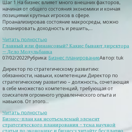
Шаг 1 На бизнес влияет много внешних факторов,
начиная от общего состояния экономики и кончая
позициями крупных игроков в сфере.
Проанализировав состояние макросреды, можно
спланировать доходность и решить,…
Читать полностью
Главный или финансовый? Какие бывают директора
— Дело Модульбанка
07/02/2022
Рубрика:
Бизнес планирование
Автор:
tuk
Директор по стратегическому развитию:
обязанности, навыки, компетенции Директор по
стратегическому развитию – должность, сочетающая
в себе множество компетенций, требующая от
соискателя огромного управленческого опыта и
навыков. От этого…
Читать полностью
Бизнес-план как неотъемлемый элемент
стратегического планирования – тема научной
статьи по экономике и бизнесу читайте бесплатно