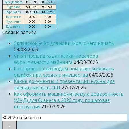
Курс доллара
81.1291
80.9293
Курс евро
93.5824
93.1901
Курс фунта
109.0132
108.8256
Курс тенге
0.00
0.00
Курс юаня
0.00
0.00
Курс йены
0.00
0.00
Свежие записи
Складской учёт для новичков: с чего начать
04/08/2026
Vnish прошивка для асика: новая эра
эффективности майнинга
04/08/2026
Как юрист по разводам помогает избежать
ошибок при разделе имущества
04/08/2026
Какие документы и презентации нужны для
аренды места в ТРЦ
27/07/2026
Как оформить машиночитаемую доверенность
(МЧД) для бизнеса в 2026 году: пошаговая
инструкция
21/07/2026
© 2026 tukcom.ru