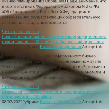
бизнес-планирования Обращаем Ваше внимание, что
в соответствии с Федеральным законом N 273-ФЗ
«Об образовании в Российской Федерации» в
организациях, осуществляющих образовательную
деятельность, организовывается…
Читать полностью
Бизнес-планирование в системе внутрифирменного
планирования — Механизмы бизнес-планирования
09/02/2022
Рубрика:
Бизнес планирование
Автор:
tuk
Построение системы внутрифирменного бизнес-
планирования предприятия на современном этапе
Текст научной статьи по специальности «Экономика
и бизнес» Аннотация научной статьи по экономике и
бизнесу, автор научной работы — Калашников…
Читать полностью
Стратегия развития компании, предприятия или
организации — Сбербанк
08/02/2022
Рубрика:
Бизнес планирование
Автор:
tuk