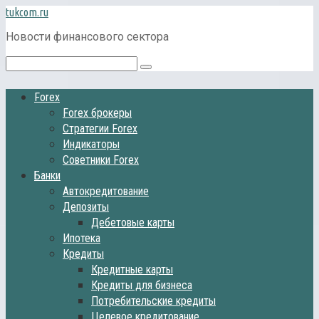
Перейти
tukcom.ru
к
Новости финансового сектора
контенту
Поиск:
Forex
Forex брокеры
Стратегии Forex
Индикаторы
Советники Forex
Банки
Автокредитование
Депозиты
Дебетовые карты
Ипотека
Кредиты
Кредитные карты
Кредиты для бизнеса
Потребительские кредиты
Целевое кредитование