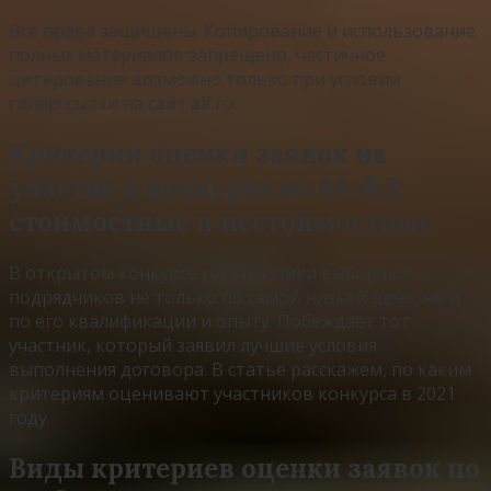
Все права защищены. Копирование и использование
полных материалов запрещено, частичное
цитирование возможно только при условии
гиперссылки на сайт aif.ru.
Критерии оценки заявок на
участие в конкурсе по 44-ФЗ:
стоимостные и нестоимостные
В открытом конкурсе госзаказчики выбирают
подрядчиков не только по самой низкой цене, но и
по его квалификации и опыту. Побеждает тот
участник, который заявил лучшие условия
выполнения договора. В статье расскажем, по каким
критериям оценивают участников конкурса в 2021
году.
Виды критериев оценки заявок по