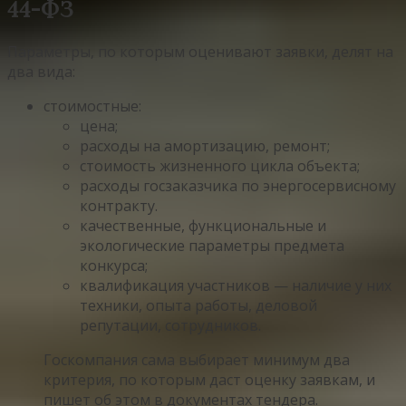
44-ФЗ
Параметры, по которым оценивают заявки, делят на
два вида:
стоимостные:
цена;
расходы на амортизацию, ремонт;
стоимость жизненного цикла объекта;
расходы госзаказчика по энергосервисному
контракту.
качественные, функциональные и
экологические параметры предмета
конкурса;
квалификация участников — наличие у них
техники, опыта работы, деловой
репутации, сотрудников.
Госкомпания сама выбирает минимум два
критерия, по которым даст оценку заявкам, и
пишет об этом в документах тендера.